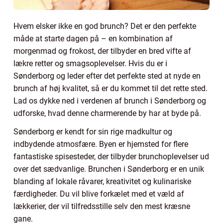
Hvem elsker ikke en god brunch? Det er den perfekte
måde at starte dagen på – en kombination af
morgenmad og frokost, der tilbyder en bred vifte af
lækre retter og smagsoplevelser. Hvis du er i
Sønderborg og leder efter det perfekte sted at nyde en
brunch af høj kvalitet, så er du kommet til det rette sted.
Lad os dykke ned i verdenen af brunch i Sønderborg og
udforske, hvad denne charmerende by har at byde på.
Sønderborg er kendt for sin rige madkultur og
indbydende atmosfære. Byen er hjemsted for flere
fantastiske spisesteder, der tilbyder brunchoplevelser ud
over det sædvanlige. Brunchen i Sønderborg er en unik
blanding af lokale råvarer, kreativitet og kulinariske
færdigheder. Du vil blive forkælet med et væld af
lækkerier, der vil tilfredsstille selv den mest kræsne
gane.