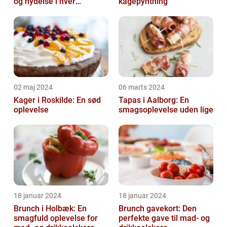
og nydelse i hver
kagepyntning
madkasse
02 maj 2024
06 marts 2024
Kager i Roskilde: En sød
Tapas i Aalborg: En
oplevelse
smagsoplevelse uden lige
18 januar 2024
18 januar 2024
Brunch i Holbæk: En
Brunch gavekort: Den
smagfuld oplevelse for
perfekte gave til mad- og