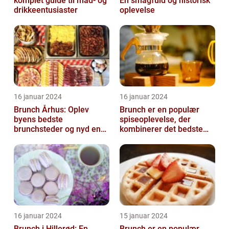
komplet guide til mad- og
En smagfuld og historisk
drikkeentusiaster
oplevelse
16 januar 2024
16 januar 2024
Brunch Århus: Oplev
Brunch er en populær
byens bedste
spiseoplevelse, der
brunchsteder og nyd en
kombinerer det bedste
uforglemmelig
fra morgenmad og
madoplevelse
frokost
16 januar 2024
15 januar 2024
Brunch i Hillerød: En
Brunch er en populær