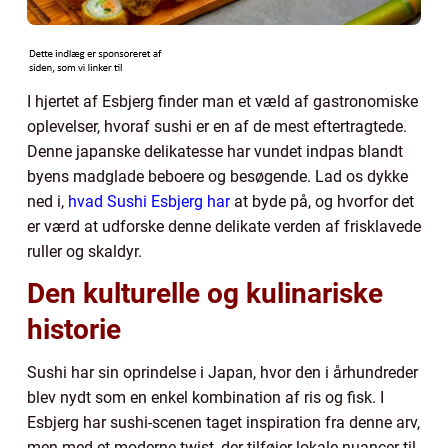
I hjertet af Esbjerg finder man et væld af gastronomiske
oplevelser, hvoraf sushi er en af de mest eftertragtede.
Denne japanske delikatesse har vundet indpas blandt
byens madglade beboere og besøgende. Lad os dykke
ned i,
hvad Sushi Esbjerg har
at byde på, og hvorfor det
er værd at udforske denne delikate verden af frisklavede
ruller og skaldyr.
Den kulturelle og kulinariske
historie
Sushi har sin oprindelse i Japan, hvor den i århundreder
blev nydt som en enkel kombination af ris og fisk. I
Esbjerg har sushi-scenen taget inspiration fra denne arv,
men med et moderne twist, der tilføjer lokale nuancer til