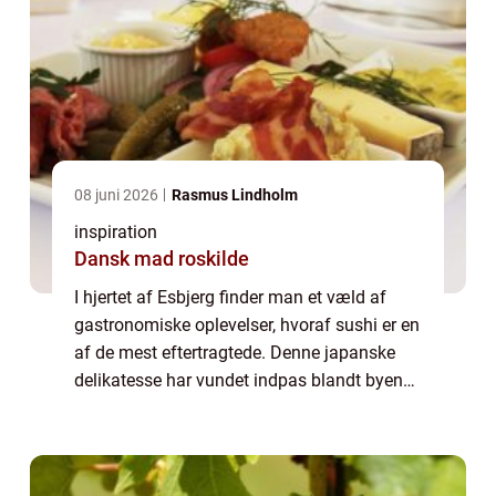
08 juni 2026
Rasmus Lindholm
inspiration
Dansk mad roskilde
I hjertet af Esbjerg finder man et væld af
gastronomiske oplevelser, hvoraf sushi er en
af de mest eftertragtede. Denne japanske
delikatesse har vundet indpas blandt byens
madglade beboere og besøgende. Lad os
dykke ned i, hvad Sushi Esb...