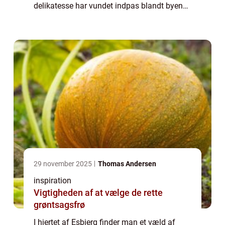
delikatesse har vundet indpas blandt byens
madglade beboere og besøgende. Lad os
dykke ned i, hvad Sushi Esb...
29 november 2025
Thomas Andersen
inspiration
Vigtigheden af at vælge de rette
grøntsagsfrø
I hjertet af Esbjerg finder man et væld af