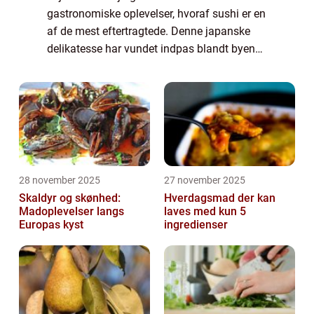
gastronomiske oplevelser, hvoraf sushi er en
af de mest eftertragtede. Denne japanske
delikatesse har vundet indpas blandt byens
madglade beboere og besøgende. Lad os
dykke ned i, hvad Sushi Esb...
28 november 2025
27 november 2025
Skaldyr og skønhed:
Hverdagsmad der kan
Madoplevelser langs
laves med kun 5
Europas kyst
ingredienser