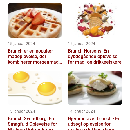
frokost
15 januar 2024
15 januar 2024
Brunch er en populær
Brunch Horsens: En
madoplevelse, der
dybdegående oplevelse
kombinerer morgenmad
for mad- og drikkeelskere
og frokost og giver en
afslappet og hygg...
15 januar 2024
14 januar 2024
Brunch Svendborg: En
Hjemmelavet brunch - En
Smagfuld Oplevelse for
udsøgt oplevelse for
Mad- og Drikkeelskere
mad- og drikkeelskere