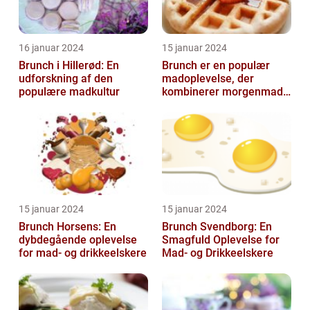
16 januar 2024
15 januar 2024
Brunch i Hillerød: En
Brunch er en populær
udforskning af den
madoplevelse, der
populære madkultur
kombinerer morgenmad
og frokost og giver en
afslappet og hygg...
15 januar 2024
15 januar 2024
Brunch Horsens: En
Brunch Svendborg: En
dybdegående oplevelse
Smagfuld Oplevelse for
for mad- og drikkeelskere
Mad- og Drikkeelskere