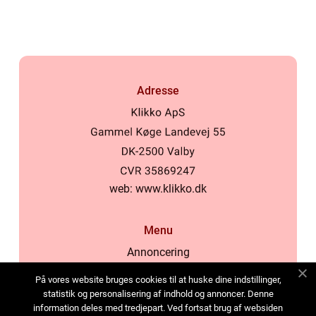
Adresse
web:
www.klikko.dk
Menu
Annoncering
Om os
På vores website bruges cookies til at huske dine indstillinger,
Cookies
statistik og personalisering af indhold og annoncer. Denne
information deles med tredjepart. Ved fortsat brug af websiden
Kontakt os