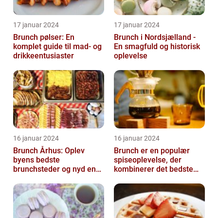
17 januar 2024
17 januar 2024
Brunch pølser: En
Brunch i Nordsjælland -
komplet guide til mad- og
En smagfuld og historisk
drikkeentusiaster
oplevelse
16 januar 2024
16 januar 2024
Brunch Århus: Oplev
Brunch er en populær
byens bedste
spiseoplevelse, der
brunchsteder og nyd en
kombinerer det bedste
uforglemmelig
fra morgenmad og
madoplevelse
frokost