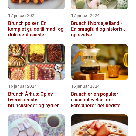
17 januar 2024
17 januar 2024
Brunch pølser: En
Brunch i Nordsjælland -
komplet guide til mad- og
En smagfuld og historisk
drikkeentusiaster
oplevelse
16 januar 2024
16 januar 2024
Brunch Århus: Oplev
Brunch er en populær
byens bedste
spiseoplevelse, der
brunchsteder og nyd en
kombinerer det bedste
uforglemmelig
fra morgenmad og
madoplevelse
frokost