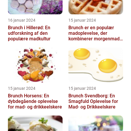
16 januar 2024
15 januar 2024
Brunch i Hillerød: En
Brunch er en populær
udforskning af den
madoplevelse, der
populære madkultur
kombinerer morgenmad
og frokost og giver en
afslappet og hygg...
15 januar 2024
15 januar 2024
Brunch Horsens: En
Brunch Svendborg: En
dybdegående oplevelse
Smagfuld Oplevelse for
for mad- og drikkeelskere
Mad- og Drikkeelskere