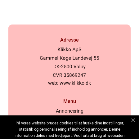
Adresse
web:
www.klikko.dk
Menu
Annoncering
Om os
På vores website bruges cookies til at huske dine indstillinger,
Cookies
statistik og personalisering af indhold og annoncer. Denne
information deles med tredjepart. Ved fortsat brug af websiden
Kontakt os