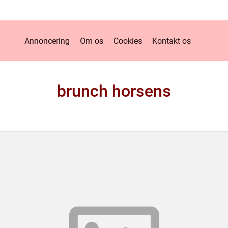
Annoncering
Om os
Cookies
Kontakt os
brunch horsens