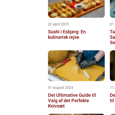
02 april 2025
01
Sushi i Esbjerg: En
Ta
kulinarisk rejse
Sa
Sm
01 august 2024
11 
Det Ultimative Guide til
De
Valg af det Perfekte
ti
Knivsæt