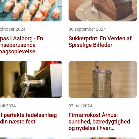
 oktober 2024
06 september 2024
pas i Aalborg - En
Sukkerprint: En Verden af
nseberusende
Spiselige Billeder
agsoplevelse
juli 2024
07 maj 2024
t perfekte fadølsanlæg
Firmafrokost Århus:
l din næste fest
sundhed, bæredygtighed
og nydelse i hver
madkasse