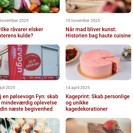
 november 2025
10 november 2025
ilke råvarer elsker
Når mad bliver kunst:
nterens kulde?
Historien bag haute cuisine
juli 2025
14 april 2025
j en pølsevogn Fyn: skab
Kageprint: Skab personlige
 mindeværdig oplevelse
og unikke
l din næste begivenhed
kagedekorationer