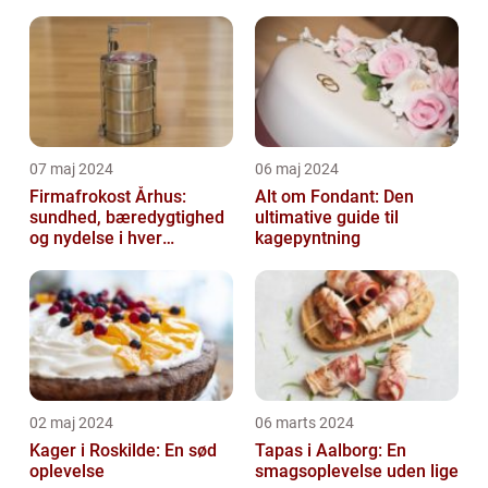
07 maj 2024
06 maj 2024
Firmafrokost Århus:
Alt om Fondant: Den
sundhed, bæredygtighed
ultimative guide til
og nydelse i hver
kagepyntning
madkasse
02 maj 2024
06 marts 2024
Kager i Roskilde: En sød
Tapas i Aalborg: En
oplevelse
smagsoplevelse uden lige