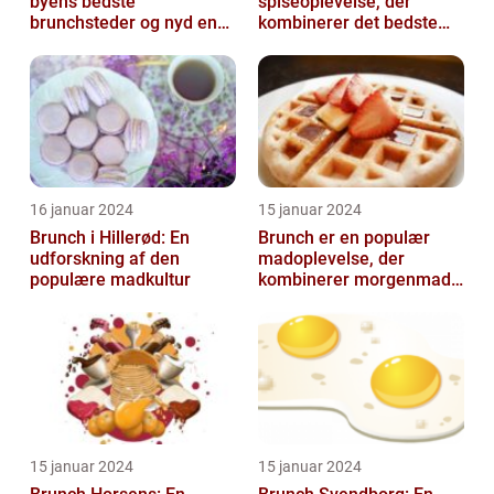
byens bedste
spiseoplevelse, der
brunchsteder og nyd en
kombinerer det bedste
uforglemmelig
fra morgenmad og
madoplevelse
frokost
16 januar 2024
15 januar 2024
Brunch i Hillerød: En
Brunch er en populær
udforskning af den
madoplevelse, der
populære madkultur
kombinerer morgenmad
og frokost og giver en
afslappet og hygg...
15 januar 2024
15 januar 2024