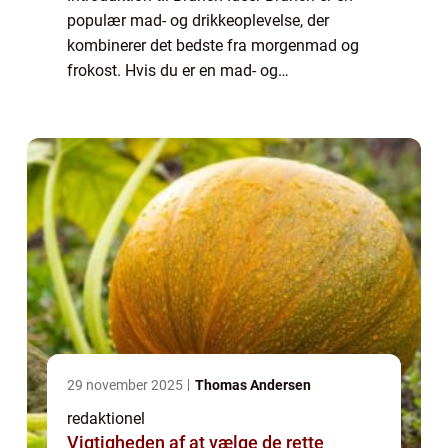
populær mad- og drikkeoplevelse, der
kombinerer det bedste fra morgenmad og
frokost. Hvis du er en mad- og
drikkeentusiast, der elsker at udforske nye
madoplevelser og elsker at nyde en lækker
måltidssammens...
29 november 2025
Thomas Andersen
redaktionel
Vigtigheden af at vælge de rette