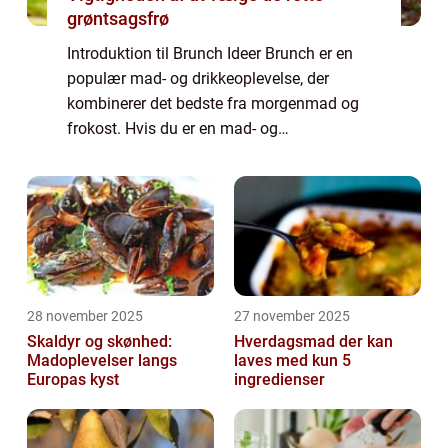
grøntsagsfrø
Introduktion til Brunch Ideer Brunch er en
populær mad- og drikkeoplevelse, der
kombinerer det bedste fra morgenmad og
frokost. Hvis du er en mad- og
drikkeentusiast, der elsker at udforske nye
madoplevelser og elsker at nyde en lækker
måltidssammens...
28 november 2025
27 november 2025
Skaldyr og skønhed:
Hverdagsmad der kan
Madoplevelser langs
laves med kun 5
Europas kyst
ingredienser