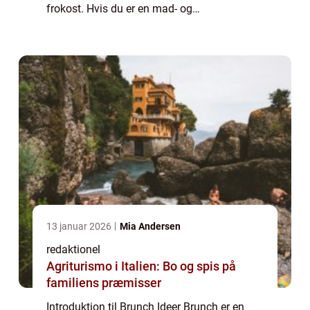
frokost. Hvis du er en mad- og
drikkeentusiast, der elsker at udforske nye
madoplevelser og elsker at nyde en lækker
måltidssammens...
13 januar 2026
Mia Andersen
redaktionel
Agriturismo i Italien: Bo og spis på
familiens præmisser
Introduktion til Brunch Ideer Brunch er en