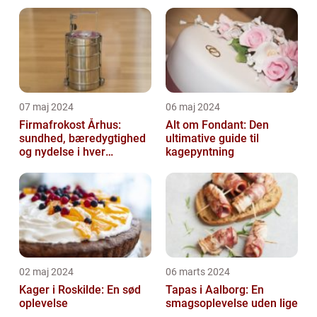
07 maj 2024
06 maj 2024
Firmafrokost Århus:
Alt om Fondant: Den
sundhed, bæredygtighed
ultimative guide til
og nydelse i hver
kagepyntning
madkasse
02 maj 2024
06 marts 2024
Kager i Roskilde: En sød
Tapas i Aalborg: En
oplevelse
smagsoplevelse uden lige