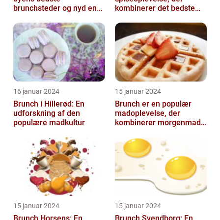
brunchsteder og nyd en
kombinerer det bedste
uforglemmelig
fra morgenmad og
madoplevelse
frokost
16 januar 2024
15 januar 2024
Brunch i Hillerød: En
Brunch er en populær
udforskning af den
madoplevelse, der
populære madkultur
kombinerer morgenmad
og frokost og giver en
afslappet og hygg...
15 januar 2024
15 januar 2024
Brunch Horsens: En
Brunch Svendborg: En