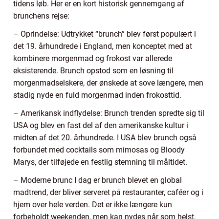
tidens løb. Her er en kort historisk gennemgang af
brunchens rejse:
– Oprindelse: Udtrykket “brunch” blev først populært i
det 19. århundrede i England, men konceptet med at
kombinere morgenmad og frokost var allerede
eksisterende. Brunch opstod som en løsning til
morgenmadselskere, der ønskede at sove længere, men
stadig nyde en fuld morgenmad inden frokosttid.
– Amerikansk indflydelse: Brunch trenden spredte sig til
USA og blev en fast del af den amerikanske kultur i
midten af det 20. århundrede. I USA blev brunch også
forbundet med cocktails som mimosas og Bloody
Marys, der tilføjede en festlig stemning til måltidet.
– Moderne brunc I dag er brunch blevet en global
madtrend, der bliver serveret på restauranter, caféer og i
hjem over hele verden. Det er ikke længere kun
forbeholdt weekenden, men kan nydes når som helst,