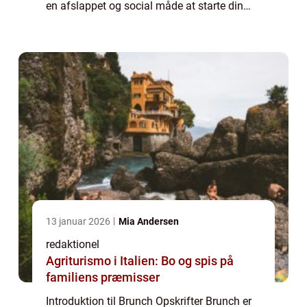
en afslappet og social måde at starte din
dag på, hvor du kan nyde lækre retter, der
typisk inkluderer både søde og salte...
13 januar 2026
Mia Andersen
redaktionel
Agriturismo i Italien: Bo og spis på
familiens præmisser
Introduktion til Brunch Opskrifter Brunch er