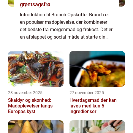
grøntsagsfrø
Introduktion til Brunch Opskrifter Brunch er
en populær madoplevelse, der kombinerer
det bedste fra morgenmad og frokost. Det er
en afslappet og social måde at starte din
dag på, hvor du kan nyde lækre retter, der
typisk inkluderer både søde og salte...
28 november 2025
27 november 2025
Skaldyr og skønhed:
Hverdagsmad der kan
Madoplevelser langs
laves med kun 5
Europas kyst
ingredienser