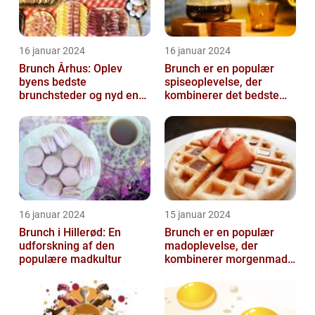
16 januar 2024
16 januar 2024
Brunch Århus: Oplev
Brunch er en populær
byens bedste
spiseoplevelse, der
brunchsteder og nyd en
kombinerer det bedste
uforglemmelig
fra morgenmad og
madoplevelse
frokost
16 januar 2024
15 januar 2024
Brunch i Hillerød: En
Brunch er en populær
udforskning af den
madoplevelse, der
populære madkultur
kombinerer morgenmad
og frokost og giver en
afslappet og hygg...