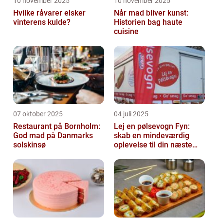
10 november 2025
10 november 2025
Hvilke råvarer elsker
Når mad bliver kunst:
vinterens kulde?
Historien bag haute
cuisine
07 oktober 2025
04 juli 2025
Restaurant på Bornholm:
Lej en pølsevogn Fyn:
God mad på Danmarks
skab en mindeværdig
solskinsø
oplevelse til din næste
begivenhed