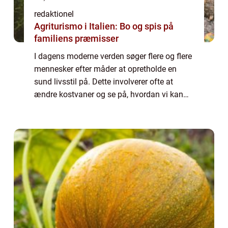
redaktionel
Agriturismo i Italien: Bo og spis på
familiens præmisser
I dagens moderne verden søger flere og flere
mennesker efter måder at opretholde en
sund livsstil på. Dette involverer ofte at
ændre kostvaner og se på, hvordan vi kan
reducere vores indtag af usunde fødevarer
såsom fedtstoffer. En vigtig del af en s...