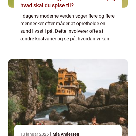
hvad skal du spise til?
I dagens moderne verden søger flere og flere
mennesker efter måder at opretholde en
sund livsstil på. Dette involverer ofte at
ændre kostvaner og se på, hvordan vi kan
reducere vores indtag af usunde fødevarer
såsom fedtstoffer. En vigtig del af en s...
13 januar 2026
Mia Andersen