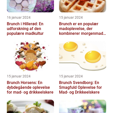
16 januar 2024
15 januar 2024
Brunch i Hillerød: En
Brunch er en populær
udforskning af den
madoplevelse, der
populære madkultur
kombinerer morgenmad
og frokost og giver en
afslappet og hygg...
15 januar 2024
15 januar 2024
Brunch Horsens: En
Brunch Svendborg: En
dybdegående oplevelse
Smagfuld Oplevelse for
for mad- og drikkeelskere
Mad- og Drikkeelskere