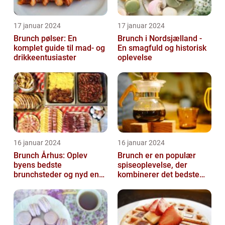
17 januar 2024
17 januar 2024
Brunch pølser: En
Brunch i Nordsjælland -
komplet guide til mad- og
En smagfuld og historisk
drikkeentusiaster
oplevelse
16 januar 2024
16 januar 2024
Brunch Århus: Oplev
Brunch er en populær
byens bedste
spiseoplevelse, der
brunchsteder og nyd en
kombinerer det bedste
uforglemmelig
fra morgenmad og
madoplevelse
frokost