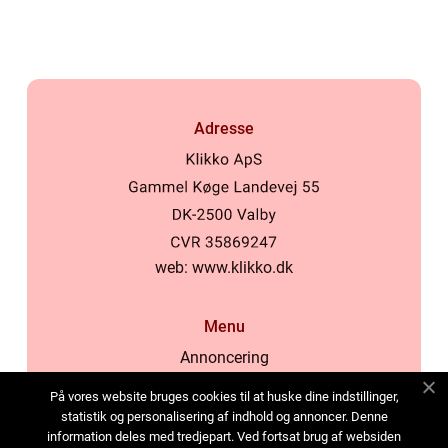
Adresse
web:
www.klikko.dk
Menu
Annoncering
Om os
På vores website bruges cookies til at huske dine indstillinger,
Cookies
statistik og personalisering af indhold og annoncer. Denne
information deles med tredjepart. Ved fortsat brug af websiden
Kontakt os