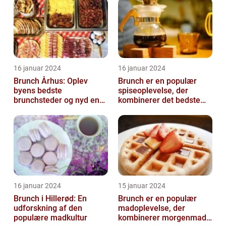
16 januar 2024
16 januar 2024
Brunch Århus: Oplev
Brunch er en populær
byens bedste
spiseoplevelse, der
brunchsteder og nyd en
kombinerer det bedste
uforglemmelig
fra morgenmad og
madoplevelse
frokost
16 januar 2024
15 januar 2024
Brunch i Hillerød: En
Brunch er en populær
udforskning af den
madoplevelse, der
populære madkultur
kombinerer morgenmad