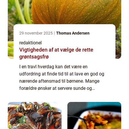
29 november 2025
Thomas Andersen
redaktionel
Vigtigheden af at vælge de rette
grøntsagsfrø
I en travl hverdag kan det være en
udfordring at finde tid til at lave en god og
nærende aftensmad til børnene. Mange
forældre ønsker at servere sunde og
velsmagende måltider, men det kan være
svært at finde tiden og energien til at lave
mad fra bund...