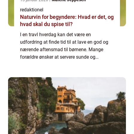
redaktionel
Naturvin for begyndere: Hvad er det, og
hvad skal du spise til?
I en travl hverdag kan det være en
udfordring at finde tid til at lave en god og
nærende aftensmad til børnene. Mange
forældre ønsker at servere sunde og
velsmagende måltider, men det kan være
svært at finde tiden og energien til at lave
mad fra bund...