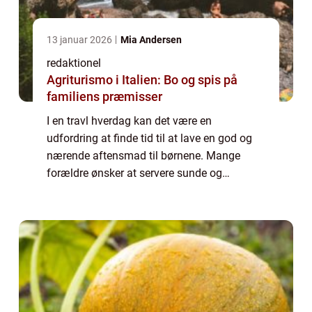
13 januar 2026
Mia Andersen
redaktionel
Agriturismo i Italien: Bo og spis på
familiens præmisser
I en travl hverdag kan det være en
udfordring at finde tid til at lave en god og
nærende aftensmad til børnene. Mange
forældre ønsker at servere sunde og
velsmagende måltider, men det kan være
svært at finde tiden og energien til at lave
mad fra bund...