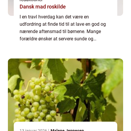
Dansk mad roskilde
I en travl hverdag kan det være en
udfordring at finde tid til at lave en god og
nærende aftensmad til børnene. Mange
forældre ønsker at servere sunde og
velsmagende måltider, men det kan være
svært at finde tiden og energien til at lave
mad fra bund...
13 januar 2026
Malene Jeppesen