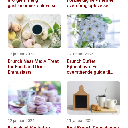
uforglemmelig
Forkæl dig selv med en
gastronomisk oplevelse
overdådig oplevelse
12 januar 2024
12 januar 2024
Brunch Near Me: A Treat
Brunch Buffet
for Food and Drink
København: En
Enthusiasts
overstående guide til
mad- og drikkeelskere
12 januar 2024
11 januar 2024
Brunch på Vesterbro:
Best Brunch Copenhagen: