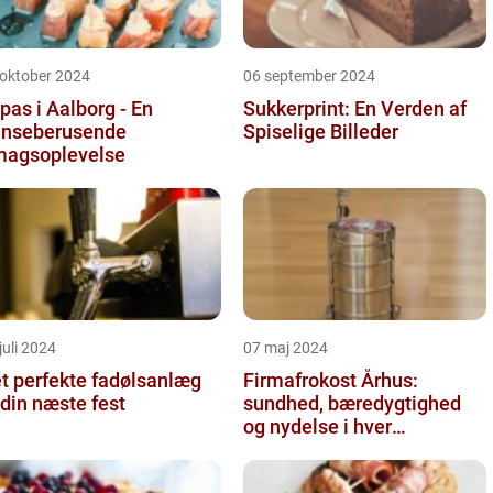
 oktober 2024
06 september 2024
pas i Aalborg - En
Sukkerprint: En Verden af
nseberusende
Spiselige Billeder
agsoplevelse
juli 2024
07 maj 2024
t perfekte fadølsanlæg
Firmafrokost Århus:
l din næste fest
sundhed, bæredygtighed
og nydelse i hver
madkasse