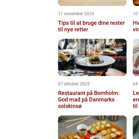
11 november 2025
10
Tips til at bruge dine rester
Hv
til nye retter
vi
07 oktober 2025
04 
Restaurant på Bornholm:
Le
God mad på Danmarks
en
solskinsø
ti