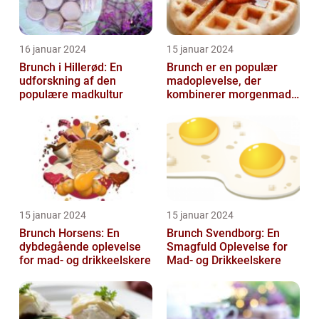
16 januar 2024
15 januar 2024
Brunch i Hillerød: En
Brunch er en populær
udforskning af den
madoplevelse, der
populære madkultur
kombinerer morgenmad
og frokost og giver en
afslappet og hygg...
15 januar 2024
15 januar 2024
Brunch Horsens: En
Brunch Svendborg: En
dybdegående oplevelse
Smagfuld Oplevelse for
for mad- og drikkeelskere
Mad- og Drikkeelskere