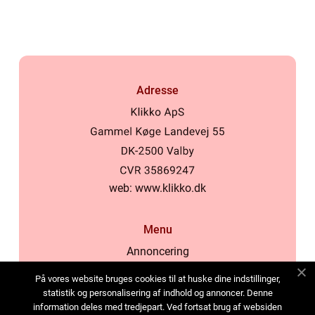
Adresse
web:
www.klikko.dk
Menu
Annoncering
Om os
På vores website bruges cookies til at huske dine indstillinger,
Cookies
statistik og personalisering af indhold og annoncer. Denne
information deles med tredjepart. Ved fortsat brug af websiden
Kontakt os