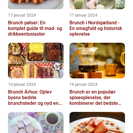
17 januar 2024
17 januar 2024
Brunch pølser: En
Brunch i Nordsjælland -
komplet guide til mad- og
En smagfuld og historisk
drikkeentusiaster
oplevelse
16 januar 2024
16 januar 2024
Brunch Århus: Oplev
Brunch er en populær
byens bedste
spiseoplevelse, der
brunchsteder og nyd en
kombinerer det bedste
uforglemmelig
fra morgenmad og
madoplevelse
frokost