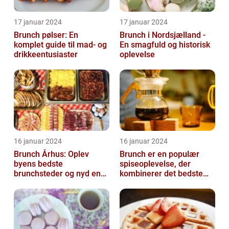
17 januar 2024
17 januar 2024
Brunch pølser: En
Brunch i Nordsjælland -
komplet guide til mad- og
En smagfuld og historisk
drikkeentusiaster
oplevelse
16 januar 2024
16 januar 2024
Brunch Århus: Oplev
Brunch er en populær
byens bedste
spiseoplevelse, der
brunchsteder og nyd en
kombinerer det bedste
uforglemmelig
fra morgenmad og
madoplevelse
frokost