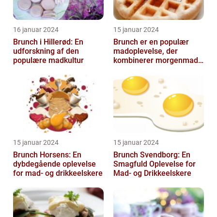
16 januar 2024
15 januar 2024
Brunch i Hillerød: En
Brunch er en populær
udforskning af den
madoplevelse, der
populære madkultur
kombinerer morgenmad
og frokost og giver en
afslappet og hygg...
15 januar 2024
15 januar 2024
Brunch Horsens: En
Brunch Svendborg: En
dybdegående oplevelse
Smagfuld Oplevelse for
for mad- og drikkeelskere
Mad- og Drikkeelskere