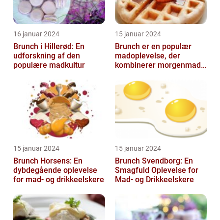
16 januar 2024
15 januar 2024
Brunch i Hillerød: En
Brunch er en populær
udforskning af den
madoplevelse, der
populære madkultur
kombinerer morgenmad
og frokost og giver en
afslappet og hygg...
15 januar 2024
15 januar 2024
Brunch Horsens: En
Brunch Svendborg: En
dybdegående oplevelse
Smagfuld Oplevelse for
for mad- og drikkeelskere
Mad- og Drikkeelskere