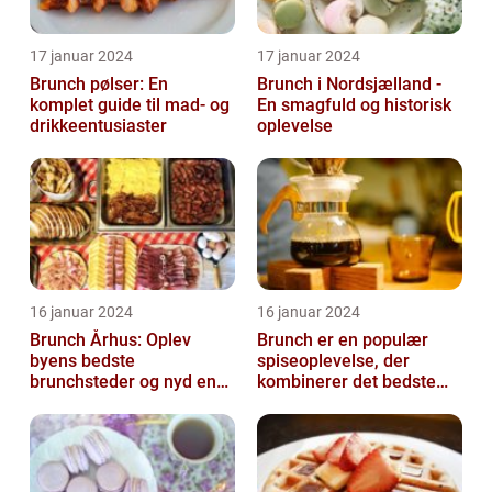
17 januar 2024
17 januar 2024
Brunch pølser: En
Brunch i Nordsjælland -
komplet guide til mad- og
En smagfuld og historisk
drikkeentusiaster
oplevelse
16 januar 2024
16 januar 2024
Brunch Århus: Oplev
Brunch er en populær
byens bedste
spiseoplevelse, der
brunchsteder og nyd en
kombinerer det bedste
uforglemmelig
fra morgenmad og
madoplevelse
frokost