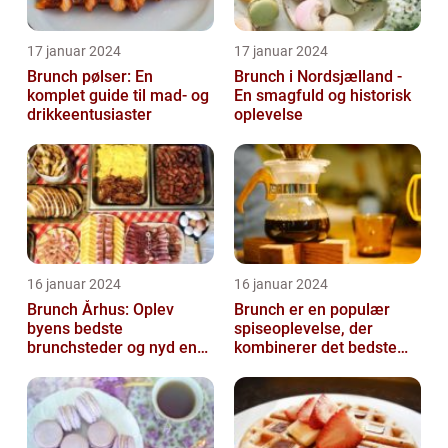
17 januar 2024
17 januar 2024
Brunch pølser: En
Brunch i Nordsjælland -
komplet guide til mad- og
En smagfuld og historisk
drikkeentusiaster
oplevelse
16 januar 2024
16 januar 2024
Brunch Århus: Oplev
Brunch er en populær
byens bedste
spiseoplevelse, der
brunchsteder og nyd en
kombinerer det bedste
uforglemmelig
fra morgenmad og
madoplevelse
frokost