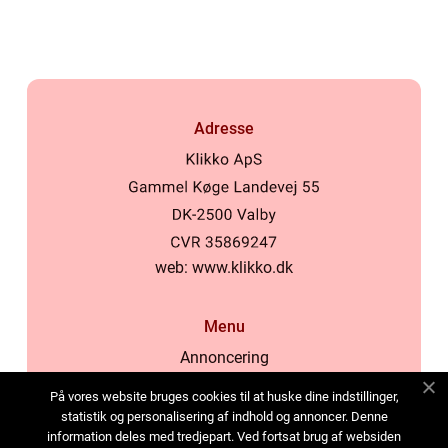
Adresse
web:
www.klikko.dk
Menu
Annoncering
Om os
På vores website bruges cookies til at huske dine indstillinger,
Cookies
statistik og personalisering af indhold og annoncer. Denne
information deles med tredjepart. Ved fortsat brug af websiden
Kontakt os