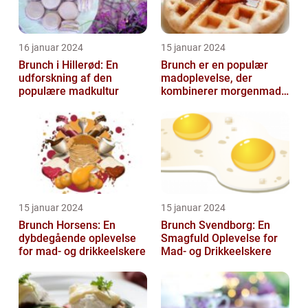
16 januar 2024
15 januar 2024
Brunch i Hillerød: En
Brunch er en populær
udforskning af den
madoplevelse, der
populære madkultur
kombinerer morgenmad
og frokost og giver en
afslappet og hygg...
15 januar 2024
15 januar 2024
Brunch Horsens: En
Brunch Svendborg: En
dybdegående oplevelse
Smagfuld Oplevelse for
for mad- og drikkeelskere
Mad- og Drikkeelskere