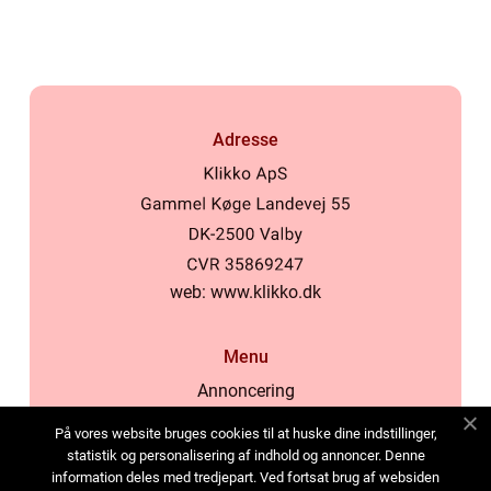
Adresse
web:
www.klikko.dk
Menu
Annoncering
Om os
På vores website bruges cookies til at huske dine indstillinger,
Cookies
statistik og personalisering af indhold og annoncer. Denne
information deles med tredjepart. Ved fortsat brug af websiden
Kontakt os