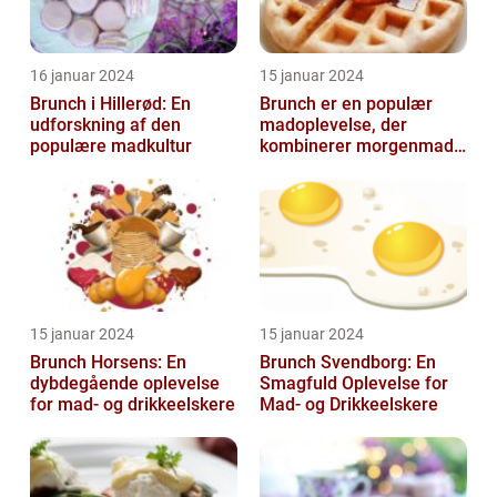
16 januar 2024
15 januar 2024
Brunch i Hillerød: En
Brunch er en populær
udforskning af den
madoplevelse, der
populære madkultur
kombinerer morgenmad
og frokost og giver en
afslappet og hygg...
15 januar 2024
15 januar 2024
Brunch Horsens: En
Brunch Svendborg: En
dybdegående oplevelse
Smagfuld Oplevelse for
for mad- og drikkeelskere
Mad- og Drikkeelskere