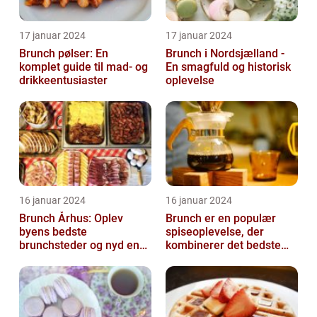
17 januar 2024
17 januar 2024
Brunch pølser: En
Brunch i Nordsjælland -
komplet guide til mad- og
En smagfuld og historisk
drikkeentusiaster
oplevelse
16 januar 2024
16 januar 2024
Brunch Århus: Oplev
Brunch er en populær
byens bedste
spiseoplevelse, der
brunchsteder og nyd en
kombinerer det bedste
uforglemmelig
fra morgenmad og
madoplevelse
frokost