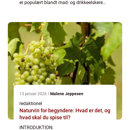
er populært blandt mad- og drikkeelskere
rundt omkring i verden. En travl hverdag
kræver madløsninger, der er hurtige,
praktiske og stadig tilfredsstillende for...
13 januar 2026
Malene Jeppesen
redaktionel
Naturvin for begyndere: Hvad er det, og
hvad skal du spise til?
INTRODUKTION: