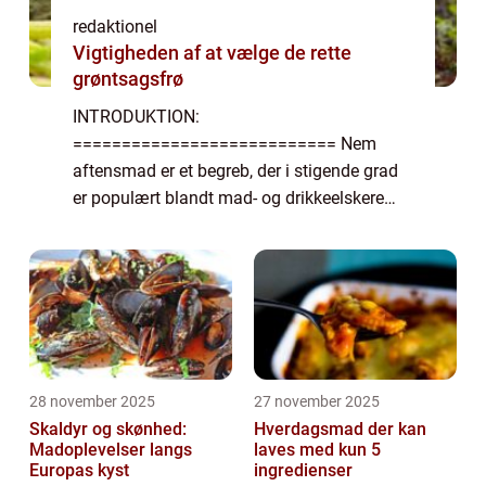
redaktionel
Vigtigheden af at vælge de rette
grøntsagsfrø
INTRODUKTION:
=========================== Nem
aftensmad er et begreb, der i stigende grad
er populært blandt mad- og drikkeelskere
rundt omkring i verden. En travl hverdag
kræver madløsninger, der er hurtige,
praktiske og stadig tilfredsstillende for...
28 november 2025
27 november 2025
Skaldyr og skønhed:
Hverdagsmad der kan
Madoplevelser langs
laves med kun 5
Europas kyst
ingredienser