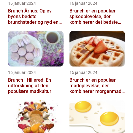
16 januar 2024
16 januar 2024
Brunch Århus: Oplev
Brunch er en populær
byens bedste
spiseoplevelse, der
brunchsteder og nyd en
kombinerer det bedste
uforglemmelig
fra morgenmad og
madoplevelse
frokost
16 januar 2024
15 januar 2024
Brunch i Hillerød: En
Brunch er en populær
udforskning af den
madoplevelse, der
populære madkultur
kombinerer morgenmad
og frokost og giver en
afslappet og hygg...