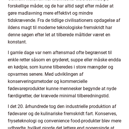
forskellige måder, og de har altid søgt efter måder at
gøre madlavning mere effektivt og mindre
tidskrævende. Fra de tidlige civilisationers opdagelse af
ildens magt til moderne teknologiske fremskridt har
denne søgen efter let at tilberede måltider været en
konstant.
I gamle dage var nem aftensmad ofte begrænset til
enkle retter såsom en gryderet, suppe eller måske endda
en kødpie, som kunne tilberedes i store mængder og
opvarmes senere. Med udviklingen af
konserveringsmetoder og kommercielle
fødevareprodukter kunne mennesker begynde at nyde
færdigretter, der krævede minimal tilberedningstid.
I det 20. århundrede tog den industrielle produktion af
fødevarer og de kulinariske fremskridt fart. Konserves,
fryseteknologi og convenience food-produkter blev mere
udbredte, hvilket gjorde det lettere end nogensinde at