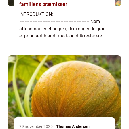
familiens præmisser
INTRODUKTION:
=========================== Nem
aftensmad er et begreb, der i stigende grad
er populært blandt mad- og drikkeelskere
rundt omkring i verden. En travl hverdag
kræver madløsninger, der er hurtige,
praktiske og stadig tilfredsstillende for...
29 november 2025
Thomas Andersen