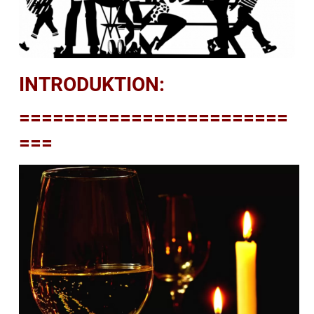
INTRODUKTION:
========================
===