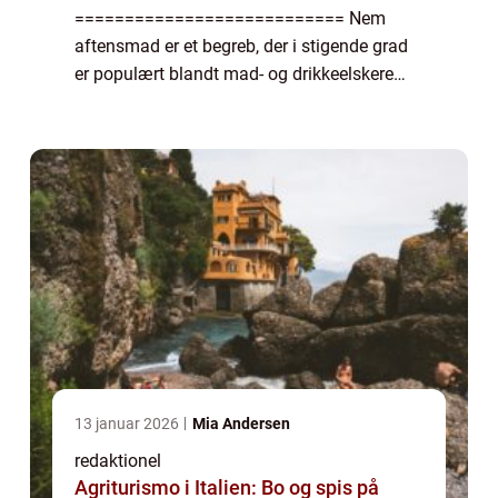
=========================== Nem
aftensmad er et begreb, der i stigende grad
er populært blandt mad- og drikkeelskere
rundt omkring i verden. En travl hverdag
kræver madløsninger, der er hurtige,
praktiske og stadig tilfredsstillende for...
13 januar 2026
Mia Andersen
redaktionel
Agriturismo i Italien: Bo og spis på