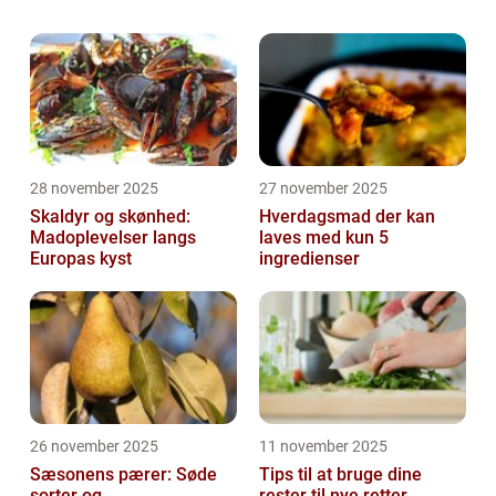
mad- og drikkeelskere, der ønsker at
tilberede sunde og velsmagende måltider...
28 november 2025
27 november 2025
Skaldyr og skønhed:
Hverdagsmad der kan
Madoplevelser langs
laves med kun 5
Europas kyst
ingredienser
26 november 2025
11 november 2025
Sæsonens pærer: Søde
Tips til at bruge dine
sorter og
rester til nye retter