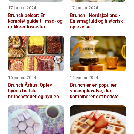
17 januar 2024
17 januar 2024
Brunch pølser: En
Brunch i Nordsjælland -
komplet guide til mad- og
En smagfuld og historisk
drikkeentusiaster
oplevelse
16 januar 2024
16 januar 2024
Brunch Århus: Oplev
Brunch er en populær
byens bedste
spiseoplevelse, der
brunchsteder og nyd en
kombinerer det bedste
uforglemmelig
fra morgenmad og
madoplevelse
frokost