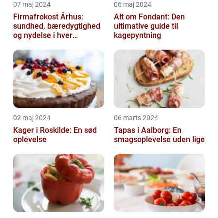
07 maj 2024
06 maj 2024
Firmafrokost Århus:
Alt om Fondant: Den
sundhed, bæredygtighed
ultimative guide til
og nydelse i hver
kagepyntning
madkasse
02 maj 2024
06 marts 2024
Kager i Roskilde: En sød
Tapas i Aalborg: En
oplevelse
smagsoplevelse uden lige