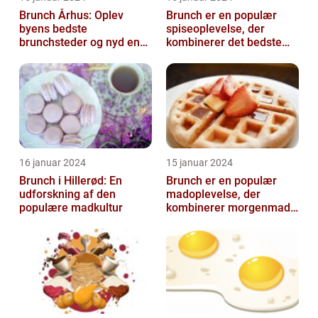
Brunch Århus: Oplev
Brunch er en populær
byens bedste
spiseoplevelse, der
brunchsteder og nyd en
kombinerer det bedste
uforglemmelig
fra morgenmad og
madoplevelse
frokost
16 januar 2024
15 januar 2024
Brunch i Hillerød: En
Brunch er en populær
udforskning af den
madoplevelse, der
populære madkultur
kombinerer morgenmad
og frokost og giver en
afslappet og hygg...