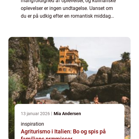
mangfoldighed af oplevelser, og kulinariske
oplevelser er ingen undtagelse. Uanset om
du er på udkig efter en romantisk middag
med din partner, en aften med vennerne eller
en familieudflugt, vil du med ga...
13 januar 2026
Mia Andersen
inspiration
Agriturismo i Italien: Bo og spis på
familiens præmisser