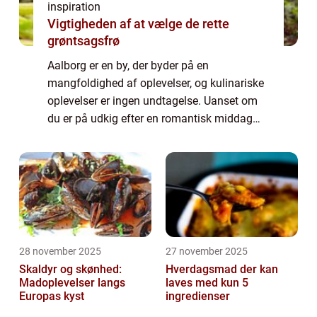
inspiration
Vigtigheden af at vælge de rette
grøntsagsfrø
Aalborg er en by, der byder på en
mangfoldighed af oplevelser, og kulinariske
oplevelser er ingen undtagelse. Uanset om
du er på udkig efter en romantisk middag
med din partner, en aften med vennerne eller
en familieudflugt, vil du med ga...
28 november 2025
27 november 2025
Skaldyr og skønhed:
Hverdagsmad der kan
Madoplevelser langs
laves med kun 5
Europas kyst
ingredienser