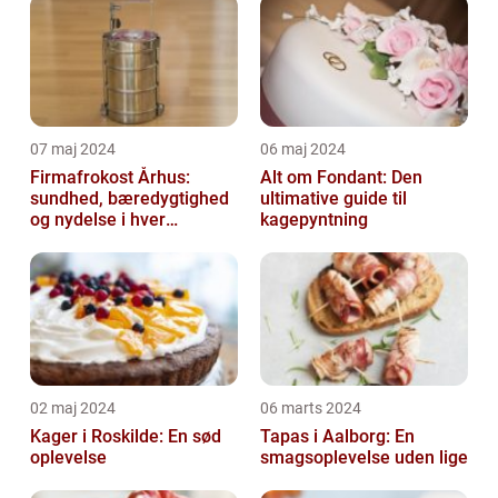
07 maj 2024
06 maj 2024
Firmafrokost Århus:
Alt om Fondant: Den
sundhed, bæredygtighed
ultimative guide til
og nydelse i hver
kagepyntning
madkasse
02 maj 2024
06 marts 2024
Kager i Roskilde: En sød
Tapas i Aalborg: En
oplevelse
smagsoplevelse uden lige