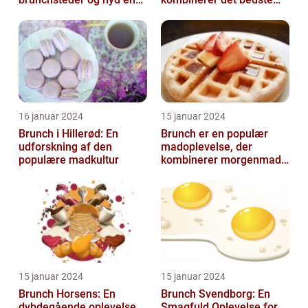
uforglemmelig
fra morgenmad og
madoplevelse
frokost
16 januar 2024
15 januar 2024
Brunch i Hillerød: En
Brunch er en populær
udforskning af den
madoplevelse, der
populære madkultur
kombinerer morgenmad
og frokost og giver en
afslappet og hygg...
15 januar 2024
15 januar 2024
Brunch Horsens: En
Brunch Svendborg: En
dybdegående oplevelse
Smagfuld Oplevelse for