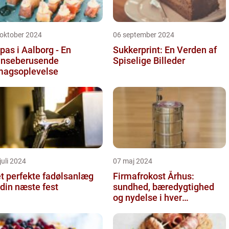
 oktober 2024
06 september 2024
pas i Aalborg - En
Sukkerprint: En Verden af
nseberusende
Spiselige Billeder
agsoplevelse
juli 2024
07 maj 2024
t perfekte fadølsanlæg
Firmafrokost Århus:
l din næste fest
sundhed, bæredygtighed
og nydelse i hver
madkasse