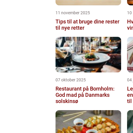
11 november 2025
10
Tips til at bruge dine rester
Hv
til nye retter
vi
07 oktober 2025
04 
Restaurant på Bornholm:
Le
God mad på Danmarks
en
solskinsø
ti