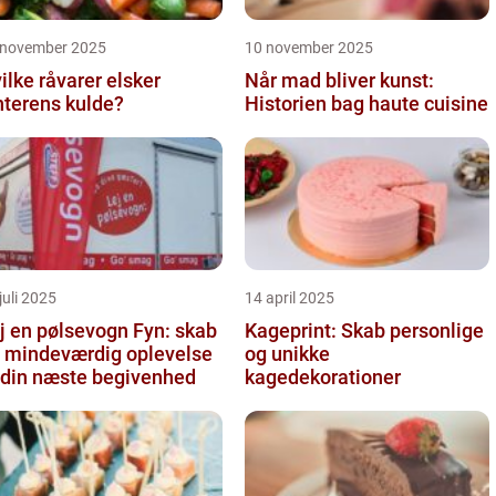
 november 2025
10 november 2025
ilke råvarer elsker
Når mad bliver kunst:
nterens kulde?
Historien bag haute cuisine
juli 2025
14 april 2025
j en pølsevogn Fyn: skab
Kageprint: Skab personlige
 mindeværdig oplevelse
og unikke
l din næste begivenhed
kagedekorationer