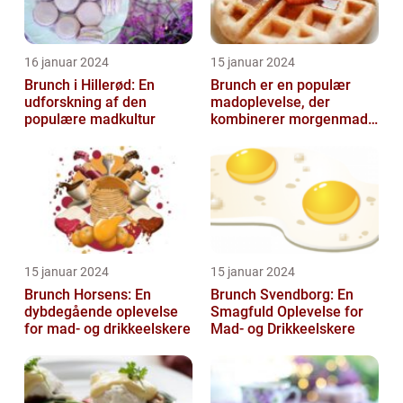
16 januar 2024
15 januar 2024
Brunch i Hillerød: En
Brunch er en populær
udforskning af den
madoplevelse, der
populære madkultur
kombinerer morgenmad
og frokost og giver en
afslappet og hygg...
15 januar 2024
15 januar 2024
Brunch Horsens: En
Brunch Svendborg: En
dybdegående oplevelse
Smagfuld Oplevelse for
for mad- og drikkeelskere
Mad- og Drikkeelskere