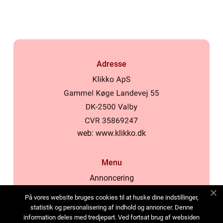
Adresse
web:
www.klikko.dk
Menu
Annoncering
Om os
På vores website bruges cookies til at huske dine indstillinger,
Cookies
statistik og personalisering af indhold og annoncer. Denne
information deles med tredjepart. Ved fortsat brug af websiden
Kontakt os