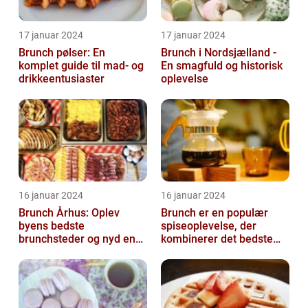
17 januar 2024
17 januar 2024
Brunch pølser: En
Brunch i Nordsjælland -
komplet guide til mad- og
En smagfuld og historisk
drikkeentusiaster
oplevelse
16 januar 2024
16 januar 2024
Brunch Århus: Oplev
Brunch er en populær
byens bedste
spiseoplevelse, der
brunchsteder og nyd en
kombinerer det bedste
uforglemmelig
fra morgenmad og
madoplevelse
frokost